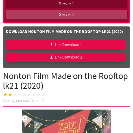
Server 1
Server 2
DOWNLOAD NONTON FILM MADE ON THE ROOFTOP LK21 (2020)
Link Download 1
Link Download 2
Nonton Film Made on the Rooftop
lk21 (2020)
2
voting, rata-rata
2.0
dari 10