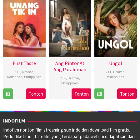
First Taste
Ang Pintor At
Ungol
Ang Paraluman
21+
,
Drama
,
21+
,
Drama
,
Romance
,
Philippines
Philippines
21+
,
Drama
,
Philippines
7
Roman
8
Bobby
16
Marc
Aug
Perez
Nov
Bonifacio
Tonton
Tonton
Tonton
Aug
Misa
2024
Jr.
2024
2024
INDOFILM
Indofilm nonton film streaming sub indo dan download film gratis.
Perlu diketahui, film-film yang terdapat pada web ini didapatkan dari