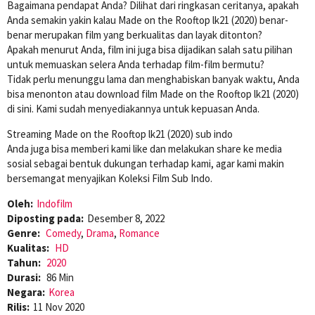
Bagaimana pendapat Anda? Dilihat dari ringkasan ceritanya, apakah
Anda semakin yakin kalau Made on the Rooftop lk21 (2020) benar-
benar merupakan film yang berkualitas dan layak ditonton?
Apakah menurut Anda, film ini juga bisa dijadikan salah satu pilihan
untuk memuaskan selera Anda terhadap film-film bermutu?
Tidak perlu menunggu lama dan menghabiskan banyak waktu, Anda
bisa menonton atau download film Made on the Rooftop lk21 (2020)
di sini. Kami sudah menyediakannya untuk kepuasan Anda.
Streaming Made on the Rooftop lk21 (2020) sub indo
Anda juga bisa memberi kami like dan melakukan share ke media
sosial sebagai bentuk dukungan terhadap kami, agar kami makin
bersemangat menyajikan Koleksi Film Sub Indo.
Oleh:
Indofilm
Diposting pada:
Desember 8, 2022
Genre:
Comedy
,
Drama
,
Romance
Kualitas:
HD
Tahun:
2020
Durasi:
86 Min
Negara:
Korea
Rilis:
11 Nov 2020