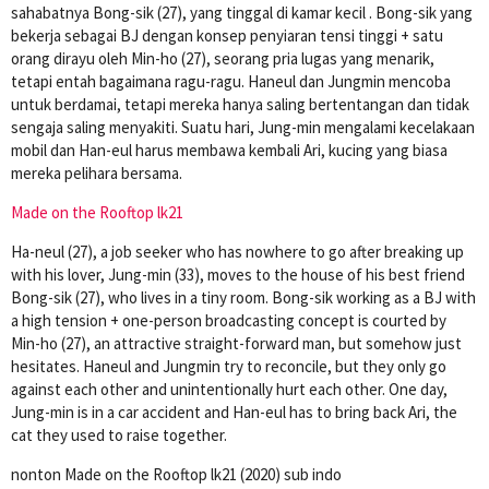
sahabatnya Bong-sik (27), yang tinggal di kamar kecil . Bong-sik yang
bekerja sebagai BJ dengan konsep penyiaran tensi tinggi + satu
orang dirayu oleh Min-ho (27), seorang pria lugas yang menarik,
tetapi entah bagaimana ragu-ragu. Haneul dan Jungmin mencoba
untuk berdamai, tetapi mereka hanya saling bertentangan dan tidak
sengaja saling menyakiti. Suatu hari, Jung-min mengalami kecelakaan
mobil dan Han-eul harus membawa kembali Ari, kucing yang biasa
mereka pelihara bersama.
Made on the Rooftop lk21
Ha-neul (27), a job seeker who has nowhere to go after breaking up
with his lover, Jung-min (33), moves to the house of his best friend
Bong-sik (27), who lives in a tiny room. Bong-sik working as a BJ with
a high tension + one-person broadcasting concept is courted by
Min-ho (27), an attractive straight-forward man, but somehow just
hesitates. Haneul and Jungmin try to reconcile, but they only go
against each other and unintentionally hurt each other. One day,
Jung-min is in a car accident and Han-eul has to bring back Ari, the
cat they used to raise together.
nonton Made on the Rooftop lk21 (2020) sub indo