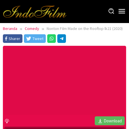
Loncat
ke
konten
Beranda
Comedy
Nonton Film Made on the Rooftop lk21 (2020)
Sharer
Tweet
Download