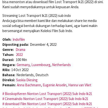
bisa menonton atau download film Lost Transport lk21 (2022) di sini.
Kami sudah menyediakannya untuk kepuasan Anda.
Streaming Lost Transport lk21 (2022) sub indo
Anda juga bisa memberi kami like dan melakukan share ke media
sosial sebagai bentuk dukungan terhadap kami, agar kami makin
bersemangat menyajikan Koleksi Film Sub Indo.
Oleh:
Indofilm
Diposting pada:
Desember 4, 2022
Genre:
Drama
Tahun:
2022
Durasi:
100 Min
Negara:
Germany
,
Luxembourg
,
Netherlands
Rilis:
14 Oct 2022
Bahasa:
Nederlands, Deutsch
Direksi:
Saskia Diesing
Pemain:
Anna Bachmann
,
Eugenie Anselin
,
Hanna van Vliet
BioskopKeren Nonton Lost Transport (2022) Sub Indo lk21
Cinemaindo Nonton Lost Transport (2022) Sub Indo lk21
download Film Nonton Lost Transport (2022) Sub Indo lk21