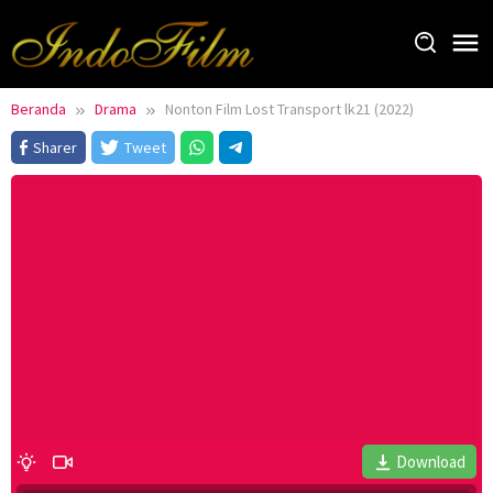
Loncat
ke
konten
Beranda
Drama
Nonton Film Lost Transport lk21 (2022)
Sharer
Tweet
Download