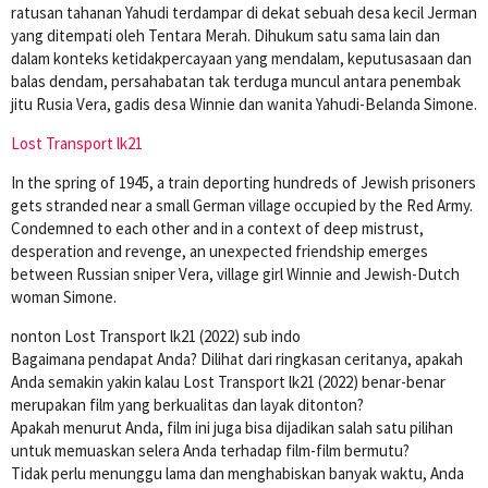
ratusan tahanan Yahudi terdampar di dekat sebuah desa kecil Jerman
yang ditempati oleh Tentara Merah. Dihukum satu sama lain dan
dalam konteks ketidakpercayaan yang mendalam, keputusasaan dan
balas dendam, persahabatan tak terduga muncul antara penembak
jitu Rusia Vera, gadis desa Winnie dan wanita Yahudi-Belanda Simone.
Lost Transport lk21
In the spring of 1945, a train deporting hundreds of Jewish prisoners
gets stranded near a small German village occupied by the Red Army.
Condemned to each other and in a context of deep mistrust,
desperation and revenge, an unexpected friendship emerges
between Russian sniper Vera, village girl Winnie and Jewish-Dutch
woman Simone.
nonton Lost Transport lk21 (2022) sub indo
Bagaimana pendapat Anda? Dilihat dari ringkasan ceritanya, apakah
Anda semakin yakin kalau Lost Transport lk21 (2022) benar-benar
merupakan film yang berkualitas dan layak ditonton?
Apakah menurut Anda, film ini juga bisa dijadikan salah satu pilihan
untuk memuaskan selera Anda terhadap film-film bermutu?
Tidak perlu menunggu lama dan menghabiskan banyak waktu, Anda