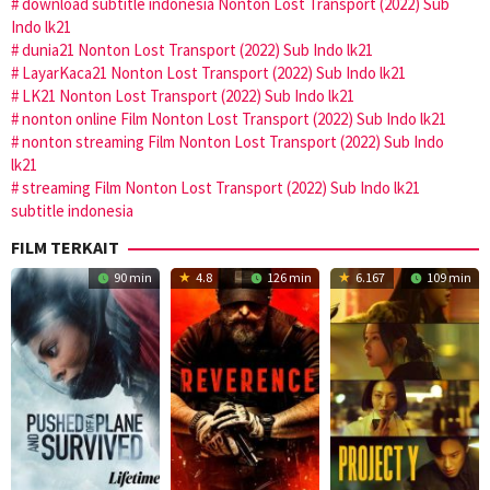
download subtitle indonesia Nonton Lost Transport (2022) Sub
Indo lk21
dunia21 Nonton Lost Transport (2022) Sub Indo lk21
LayarKaca21 Nonton Lost Transport (2022) Sub Indo lk21
LK21 Nonton Lost Transport (2022) Sub Indo lk21
nonton online Film Nonton Lost Transport (2022) Sub Indo lk21
nonton streaming Film Nonton Lost Transport (2022) Sub Indo
lk21
streaming Film Nonton Lost Transport (2022) Sub Indo lk21
subtitle indonesia
FILM TERKAIT
90 min
4.8
126 min
6.167
109 min