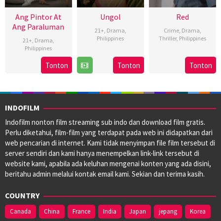
Ang Pintor At
Ungol
Red
Ang Paraluman
21+
,
Drama
,
Crime
,
Drama
,
Philippines
Thriller
,
Philippines
21+
,
Drama
,
Philippines
8
Bobby
3
Brillante
16
Marc
Nov
Bonifacio
May
Ma
Tonton
Tonton
Tonton
Aug
Misa
2024
2024
Mendoza
2024
INDOFILM
Indofilm nonton film streaming sub indo dan download film gratis.
Perlu diketahui, film-film yang terdapat pada web ini didapatkan dari
web pencarian di internet. Kami tidak menyimpan file film tersebut di
server sendiri dan kami hanya menempelkan link-link tersebut di
website kami, apabila ada keluhan mengenai konten yang ada disini,
beritahu admin melalui kontak email kami. Sekian dan terima kasih.
COUNTRY
Canada
China
France
India
Japan
jepang
Korea