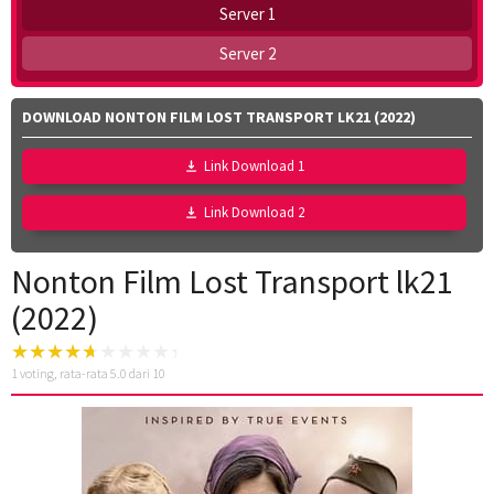
Server 1
Server 2
DOWNLOAD NONTON FILM LOST TRANSPORT LK21 (2022)
Link Download 1
Link Download 2
Nonton Film Lost Transport lk21
(2022)
1
voting, rata-rata
5.0
dari 10