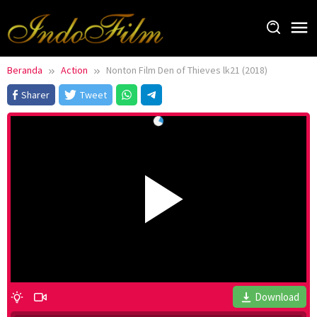
Loncat
ke
konten
Beranda
Action
Nonton Film Den of Thieves lk21 (2018)
Sharer
Tweet
Download