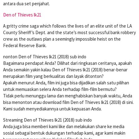
antara dua set penjahat.
Den of Thieves lk21
A gritty crime saga which follows the lives of an elite unit of the LA
County Sheriff’s Dept. and the state’s most successful bank robbery
crew as the outlaws plan a seemingly impossible heist on the
Federal Reserve Bank.
nonton Den of Thieves lk21 (2018) sub indo
Bagaimana pendapat Anda? Dilihat dari ringkasan ceritanya, apakah
Anda semakin yakin kalau Den of Thieves lk21 (2018) benar-benar
merupakan film yang berkualitas dan layak ditonton?
Apakah menurut Anda, film ini juga bisa dijadikan salah satu pilihan
untuk memuaskan selera Anda terhadap film-film bermutu?
Tidak perlu menunggu lama dan menghabiskan banyak waktu, Anda
bisa menonton atau download film Den of Thieves lk21 (2018) di sini.
Kami sudah menyediakannya untuk kepuasan Anda.
Streaming Den of Thieves lk21 (2018) sub indo
Anda juga bisa memberi kami like dan melakukan share ke media
sosial sebagai bentuk dukungan terhadap kami, agar kami makin