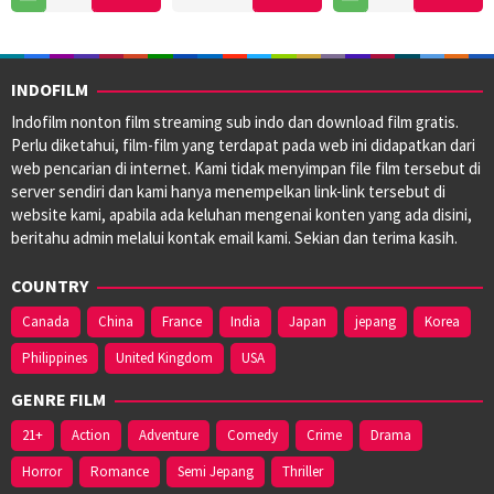
Dec
Cameron
2009
INDOFILM
Indofilm nonton film streaming sub indo dan download film gratis.
Perlu diketahui, film-film yang terdapat pada web ini didapatkan dari
web pencarian di internet. Kami tidak menyimpan file film tersebut di
server sendiri dan kami hanya menempelkan link-link tersebut di
website kami, apabila ada keluhan mengenai konten yang ada disini,
beritahu admin melalui kontak email kami. Sekian dan terima kasih.
COUNTRY
Canada
China
France
India
Japan
jepang
Korea
Philippines
United Kingdom
USA
GENRE FILM
21+
Action
Adventure
Comedy
Crime
Drama
Horror
Romance
Semi Jepang
Thriller