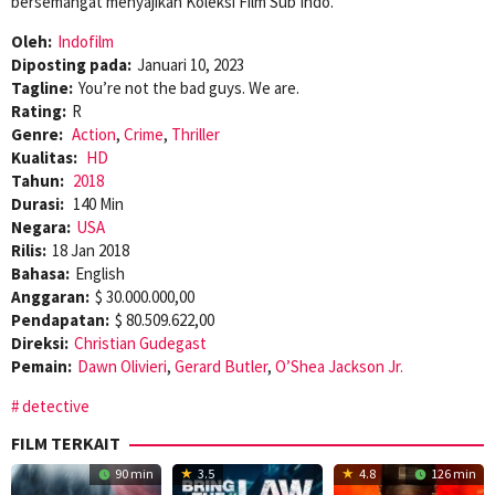
bersemangat menyajikan Koleksi Film Sub Indo.
Oleh:
Indofilm
Diposting pada:
Januari 10, 2023
Tagline:
You’re not the bad guys. We are.
Rating:
R
Genre:
Action
,
Crime
,
Thriller
Kualitas:
HD
Tahun:
2018
Durasi:
140 Min
Negara:
USA
Rilis:
18 Jan 2018
Bahasa:
English
Anggaran:
$ 30.000.000,00
Pendapatan:
$ 80.509.622,00
Direksi:
Christian Gudegast
Pemain:
Dawn Olivieri
,
Gerard Butler
,
O’Shea Jackson Jr.
detective
FILM TERKAIT
90 min
3.5
4.8
126 min