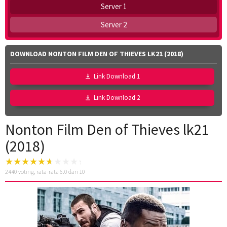
Server 1
Server 2
DOWNLOAD NONTON FILM DEN OF THIEVES LK21 (2018)
Link Download 1
Link Download 2
Nonton Film Den of Thieves lk21
(2018)
2440
voting, rata-rata
6.0
dari 10