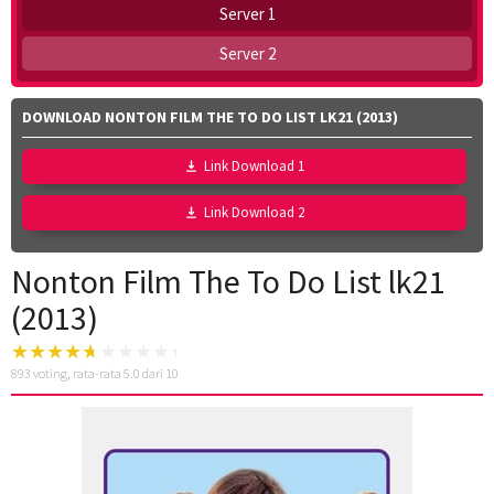
Server 1
Server 2
DOWNLOAD NONTON FILM THE TO DO LIST LK21 (2013)
Link Download 1
Link Download 2
Nonton Film The To Do List lk21
(2013)
893
voting, rata-rata
5.0
dari 10