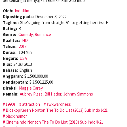
bersemangat menyajikan Koleksi Film Sub Indo.
Oleh:
Indofilm
Diposting pada:
Desember 8, 2022
Tagline:
She’s going from straight A’s to getting her first F.
Rating:
R
Genre:
Comedy
,
Romance
Kualitas:
HD
Tahun:
2013
Durasi:
104 Min
Negara:
USA
Rilis:
24 Jul 2013
Bahasa:
English
Anggaran:
$ 1.500.000,00
Pendapatan:
$ 3.566.225,00
Direksi:
Maggie Carey
Pemain:
Aubrey Plaza
,
Bill Hader
,
Johnny Simmons
1990s
attraction
awkwardness
BioskopKeren Nonton The To Do List (2013) Sub Indo lk21
black humor
Cinemaindo Nonton The To Do List (2013) Sub Indo lk21