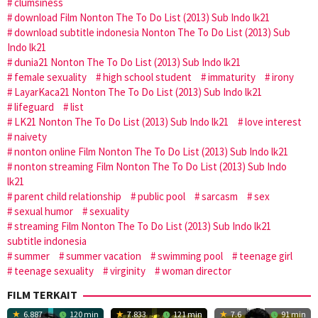
clumsiness
download Film Nonton The To Do List (2013) Sub Indo lk21
download subtitle indonesia Nonton The To Do List (2013) Sub
Indo lk21
dunia21 Nonton The To Do List (2013) Sub Indo lk21
female sexuality
high school student
immaturity
irony
LayarKaca21 Nonton The To Do List (2013) Sub Indo lk21
lifeguard
list
LK21 Nonton The To Do List (2013) Sub Indo lk21
love interest
naivety
nonton online Film Nonton The To Do List (2013) Sub Indo lk21
nonton streaming Film Nonton The To Do List (2013) Sub Indo
lk21
parent child relationship
public pool
sarcasm
sex
sexual humor
sexuality
streaming Film Nonton The To Do List (2013) Sub Indo lk21
subtitle indonesia
summer
summer vacation
swimming pool
teenage girl
teenage sexuality
virginity
woman director
FILM TERKAIT
6.887
120 min
7.833
121 min
7.6
91 min