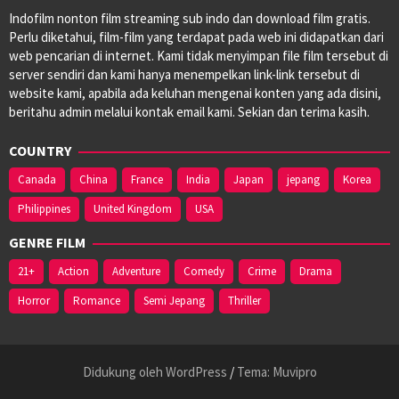
Indofilm nonton film streaming sub indo dan download film gratis.
Perlu diketahui, film-film yang terdapat pada web ini didapatkan dari
web pencarian di internet. Kami tidak menyimpan file film tersebut di
server sendiri dan kami hanya menempelkan link-link tersebut di
website kami, apabila ada keluhan mengenai konten yang ada disini,
beritahu admin melalui kontak email kami. Sekian dan terima kasih.
COUNTRY
Canada
China
France
India
Japan
jepang
Korea
Philippines
United Kingdom
USA
GENRE FILM
21+
Action
Adventure
Comedy
Crime
Drama
Horror
Romance
Semi Jepang
Thriller
Didukung oleh WordPress
/
Tema: Muvipro