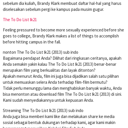
sebelum dia kuliah, Brandy Klark membuat daftar hal-hal yang harus
diselesaikan sebelum pergi ke kampus pada musim gugur.
The To Do List lk21
Feeling pressured to become more sexually experienced before she
goes to college, Brandy Klark makes a list of things to accomplish
before hitting campus in the fall.
nonton The To Do List lk21 (2013) sub indo
Bagaimana pendapat Anda? Dilihat dari ringkasan ceritanya, apakah
Anda semakin yakin kalau The To Do List lk21 (2013) benar-benar
merupakan film yang berkualitas dan layak ditonton?
Apakah menurut Anda, film ini juga bisa dijadikan salah satu pilihan
untuk memuaskan selera Anda terhadap film-film bermutu?
Tidak perlu menunggu lama dan menghabiskan banyak waktu, Anda
bisa menonton atau download film The To Do List lk21 (2013) di sini.
Kami sudah menyediakannya untuk kepuasan Anda.
Streaming The To Do List lk21 (2013) sub indo
Anda juga bisa memberi kami like dan melakukan share ke media
sosial sebagai bentuk dukungan terhadap kami, agar kami makin