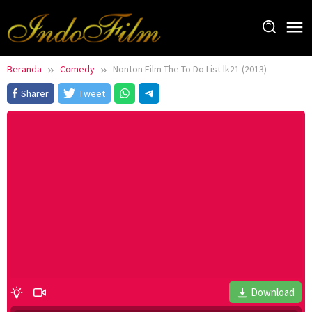
Loncat
ke
konten
Beranda
Comedy
Nonton Film The To Do List lk21 (2013)
Sharer
Tweet
Download