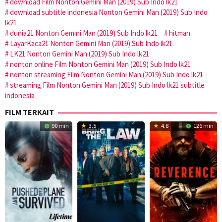
download Film Nonton Gemini Man (2019) Sub Indo lk21
download subtitle indonesia Nonton Gemini Man (2019) Sub Indo
lk21
dunia21 Nonton Gemini Man (2019) Sub Indo lk21
hitman
LayarKaca21 Nonton Gemini Man (2019) Sub Indo lk21
LK21 Nonton Gemini Man (2019) Sub Indo lk21
nonton online Film Nonton Gemini Man (2019) Sub Indo lk21
nonton streaming Film Nonton Gemini Man (2019) Sub Indo lk21
streaming Film Nonton Gemini Man (2019) Sub Indo lk21 subtitle
indonesia
FILM TERKAIT
90 min
3.5
4.8
126 min