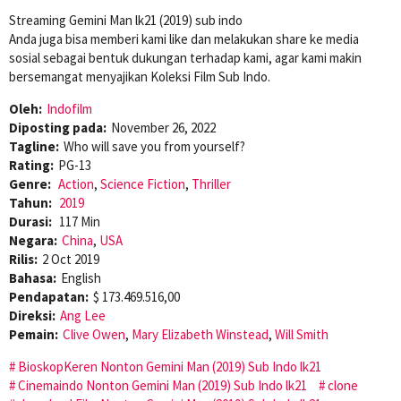
Streaming Gemini Man lk21 (2019) sub indo
Anda juga bisa memberi kami like dan melakukan share ke media
sosial sebagai bentuk dukungan terhadap kami, agar kami makin
bersemangat menyajikan Koleksi Film Sub Indo.
Oleh:
Indofilm
Diposting pada:
November 26, 2022
Tagline:
Who will save you from yourself?
Rating:
PG-13
Genre:
Action
,
Science Fiction
,
Thriller
Tahun:
2019
Durasi:
117 Min
Negara:
China
,
USA
Rilis:
2 Oct 2019
Bahasa:
English
Pendapatan:
$ 173.469.516,00
Direksi:
Ang Lee
Pemain:
Clive Owen
,
Mary Elizabeth Winstead
,
Will Smith
BioskopKeren Nonton Gemini Man (2019) Sub Indo lk21
Cinemaindo Nonton Gemini Man (2019) Sub Indo lk21
clone