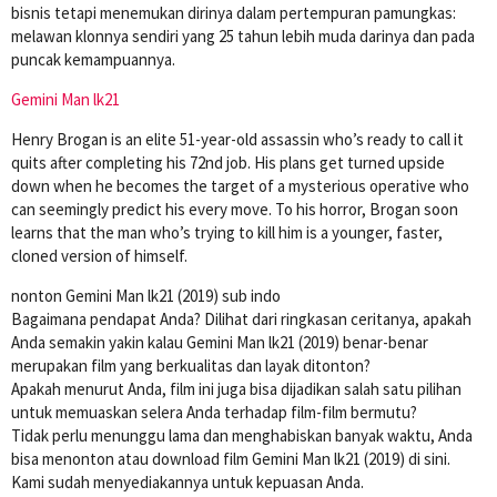
bisnis tetapi menemukan dirinya dalam pertempuran pamungkas:
melawan klonnya sendiri yang 25 tahun lebih muda darinya dan pada
puncak kemampuannya.
Gemini Man lk21
Henry Brogan is an elite 51-year-old assassin who’s ready to call it
quits after completing his 72nd job. His plans get turned upside
down when he becomes the target of a mysterious operative who
can seemingly predict his every move. To his horror, Brogan soon
learns that the man who’s trying to kill him is a younger, faster,
cloned version of himself.
nonton Gemini Man lk21 (2019) sub indo
Bagaimana pendapat Anda? Dilihat dari ringkasan ceritanya, apakah
Anda semakin yakin kalau Gemini Man lk21 (2019) benar-benar
merupakan film yang berkualitas dan layak ditonton?
Apakah menurut Anda, film ini juga bisa dijadikan salah satu pilihan
untuk memuaskan selera Anda terhadap film-film bermutu?
Tidak perlu menunggu lama dan menghabiskan banyak waktu, Anda
bisa menonton atau download film Gemini Man lk21 (2019) di sini.
Kami sudah menyediakannya untuk kepuasan Anda.