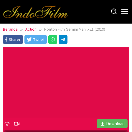
Loncat
ke
konten
Beranda
Action
Nonton Film Gemini Man lk21 (2019)
Sharer
Tweet
Download