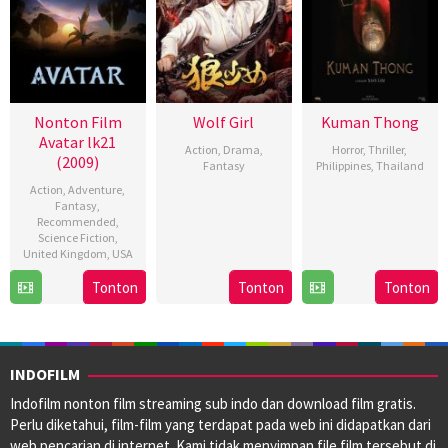
Nonton Film
Wolf Girl
Kuman Thong
Avatar lk21
Action
,
Drama
,
Horror
,
Thriller
,
(2009)
Fantasy
Philippines
,
Thailand
Action
,
Adventure
,
3
3
Xian
Fantasy
,
Apr
Jul
Lim
Recommended
,
Science Fiction
,
2025
2024
United Kingdom
,
USA
Tonton
Tonton
Tonton
15
James
Dec
Cameron
2009
INDOFILM
Indofilm nonton film streaming sub indo dan download film gratis.
Perlu diketahui, film-film yang terdapat pada web ini didapatkan dari
web pencarian di internet. Kami tidak menyimpan file film tersebut di