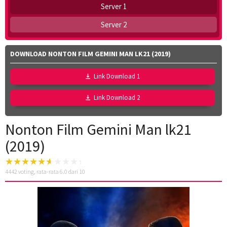
Server 1
Server 2
DOWNLOAD NONTON FILM GEMINI MAN LK21 (2019)
Link Download 1
Link Download 2
Nonton Film Gemini Man lk21
(2019)
4442
voting, rata-rata
6.0
dari 10