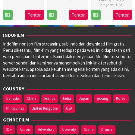
Sep
Edwards
Kingdom
,
USA
3
Chloé
2023
Tonton
Tonton
Tonton
16
Anna
Nov
Zhao
Nov
Worley
,
2021
2016
David
Yates
INDOFILM
Indofilm nonton film streaming sub indo dan download film gratis.
Perlu diketahui, film-film yang terdapat pada web ini didapatkan dari
web pencarian di internet. Kami tidak menyimpan file film tersebut di
server sendiri dan kami hanya menempelkan link-link tersebut di
website kami, apabila ada keluhan mengenai konten yang ada disini,
beritahu admin melalui kontak email kami. Sekian dan terima kasih.
COUNTRY
Canada
China
France
India
Japan
jepang
Korea
Philippines
United Kingdom
USA
GENRE FILM
21+
Action
Adventure
Comedy
Crime
Drama