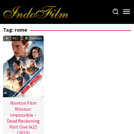
Loncat
ke
konten
Tag:
rome
7.931
164 min
Nonton Film
Mission:
Impossible –
Dead Reckoning
Part One lk21
(2023)