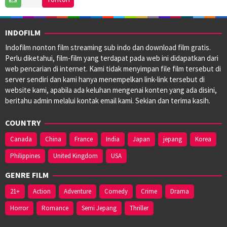
Aug
Tarver
2023
INDOFILM
Indofilm nonton film streaming sub indo dan download film gratis.
Perlu diketahui, film-film yang terdapat pada web ini didapatkan dari
web pencarian di internet. Kami tidak menyimpan file film tersebut di
server sendiri dan kami hanya menempelkan link-link tersebut di
website kami, apabila ada keluhan mengenai konten yang ada disini,
beritahu admin melalui kontak email kami. Sekian dan terima kasih.
COUNTRY
Canada
China
France
India
Japan
jepang
Korea
Philippines
United Kingdom
USA
GENRE FILM
21+
Action
Adventure
Comedy
Crime
Drama
Horror
Romance
Semi Jepang
Thriller