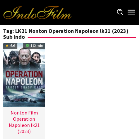
Loncat
ke
konten
Tag:
LK21 Nonton Operation Napoleon lk21 (2023)
Sub Indo
6.6
112 min
Nonton Film
Operation
Napoleon lk21
(2023)