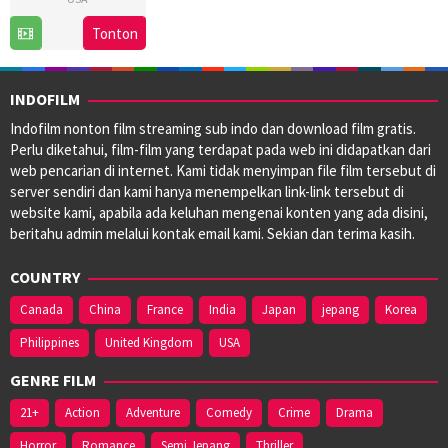
7
Aaron
Tonton
Oct
Mirtes
2022
INDOFILM
Indofilm nonton film streaming sub indo dan download film gratis.
Perlu diketahui, film-film yang terdapat pada web ini didapatkan dari
web pencarian di internet. Kami tidak menyimpan file film tersebut di
server sendiri dan kami hanya menempelkan link-link tersebut di
website kami, apabila ada keluhan mengenai konten yang ada disini,
beritahu admin melalui kontak email kami. Sekian dan terima kasih.
COUNTRY
Canada
China
France
India
Japan
jepang
Korea
Philippines
United Kingdom
USA
GENRE FILM
21+
Action
Adventure
Comedy
Crime
Drama
Horror
Romance
Semi Jepang
Thriller