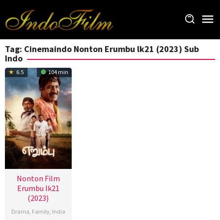
Loncat
ke
konten
Tag:
Cinemaindo Nonton Erumbu lk21 (2023) Sub
Indo
6.5
104 min
Nonton Film
Erumbu lk21
(2023)
Drama
,
Family
,
India