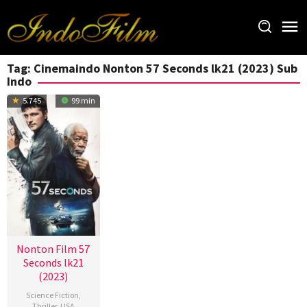
Loncat
ke
konten
Tag:
Cinemaindo Nonton 57 Seconds lk21 (2023) Sub
Indo
5.745
99 min
Nonton Film 57
Seconds lk21
(2023)
Science Fiction
,
Thriller
,
USA