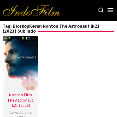
Loncat
ke
konten
Tag:
BioskopKeren Nonton The Astronaut lk21
(2023) Sub Indo
7
110 min
Nonton Film
The Astronaut
lk21 (2023)
Comedy
,
Drama
,
France