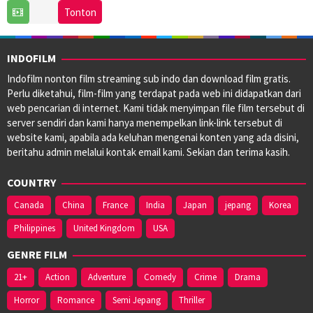
15
Gregg
Tonton
Jun
Simon
2023
INDOFILM
Indofilm nonton film streaming sub indo dan download film gratis.
Perlu diketahui, film-film yang terdapat pada web ini didapatkan dari
web pencarian di internet. Kami tidak menyimpan file film tersebut di
server sendiri dan kami hanya menempelkan link-link tersebut di
website kami, apabila ada keluhan mengenai konten yang ada disini,
beritahu admin melalui kontak email kami. Sekian dan terima kasih.
COUNTRY
Canada
China
France
India
Japan
jepang
Korea
Philippines
United Kingdom
USA
GENRE FILM
21+
Action
Adventure
Comedy
Crime
Drama
Horror
Romance
Semi Jepang
Thriller