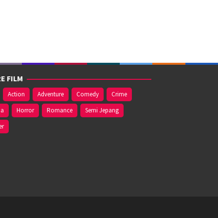
E FILM
Action
Adventure
Comedy
Crime
ma
Horror
Romance
Semi Jepang
er