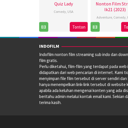
Quiz Lady
Nonton Film Str
lk21 (2023)
Comedy
,
USA
Adventure
,
Comedy
,
9
Jessica
17
Steph
Tonton
T
Sep
Yu
Aug
E.
2023
2023
Hagen
INDOFILM
Indofilm nonton film streaming sub indo dan dow
film gratis.
Perlu diketahui, film-film yang terdapat pada web i
didapatkan dari web pencarian di internet. Kami ti
menyimpan file film tersebut di server sendiri dan
hanya menempelkan link-link tersebut di website 
apabila ada keluhan mengenai konten yang ada disi
beritahu admin melalui kontak email kami. Sekian 
terima kasih.