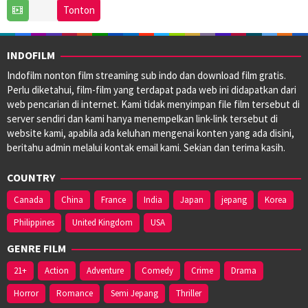
21
Sreedhar
Tonton
Jul
Swaraghav
2023
INDOFILM
Indofilm nonton film streaming sub indo dan download film gratis.
Perlu diketahui, film-film yang terdapat pada web ini didapatkan dari
web pencarian di internet. Kami tidak menyimpan file film tersebut di
server sendiri dan kami hanya menempelkan link-link tersebut di
website kami, apabila ada keluhan mengenai konten yang ada disini,
beritahu admin melalui kontak email kami. Sekian dan terima kasih.
COUNTRY
Canada
China
France
India
Japan
jepang
Korea
Philippines
United Kingdom
USA
GENRE FILM
21+
Action
Adventure
Comedy
Crime
Drama
Horror
Romance
Semi Jepang
Thriller