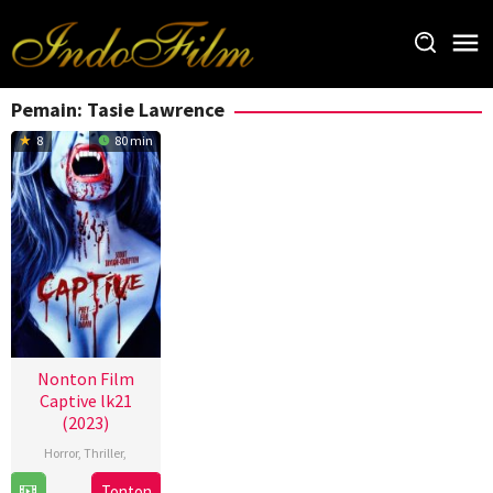
Loncat
ke
konten
Pemain:
Tasie Lawrence
8
80 min
Nonton Film
Captive lk21
(2023)
Horror
,
Thriller
,
15
Gregg
Tonton