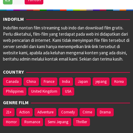
Jun
Simon
2023
INDOFILM
Indofilm nonton film streaming sub indo dan download film gratis.
Perlu diketahui, film-film yang terdapat pada web ini didapatkan dari
web pencarian di internet. Kami tidak menyimpan file film tersebut di
server sendiri dan kami hanya menempelkan link-link tersebut di
website kami, apabila ada keluhan mengenai konten yang ada disini,
beritahu admin melalui kontak email kami. Sekian dan terima kasih.
COUNTRY
Canada
China
France
India
Japan
jepang
Korea
Philippines
United Kingdom
USA
GENRE FILM
21+
Action
Adventure
Comedy
Crime
Drama
Horror
Romance
Semi Jepang
Thriller