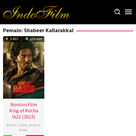
Loncat
ke
konten
Pemain:
Shabeer Kallarakkal
5.833
176 min
Nonton Film
King of Kotha
lk21 (2023)
Action
,
Crime
,
Drama
,
India