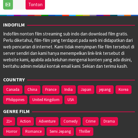
24
Abhilash
Tonton
Aug
Joshiy
2023
INDOFILM
Indofilm nonton film streaming sub indo dan download film gratis.
Perlu diketahui, film-film yang terdapat pada web ini didapatkan dari
web pencarian di internet. Kami tidak menyimpan file film tersebut di
server sendiri dan kami hanya menempelkan link-link tersebut di
website kami, apabila ada keluhan mengenai konten yang ada disini,
beritahu admin melalui kontak email kami. Sekian dan terima kasih.
COUNTRY
Canada
China
France
India
Japan
jepang
Korea
Philippines
United Kingdom
USA
GENRE FILM
21+
Action
Adventure
Comedy
Crime
Drama
Horror
Romance
Semi Jepang
Thriller