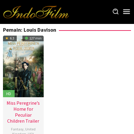
Loncat
ke
konten
Pemain:
Louis Davison
6.3
127 min
HD
Miss Peregrine’s
Home for
Peculiar
Children Trailer
Fantasy
,
United
Kingdom
,
USA