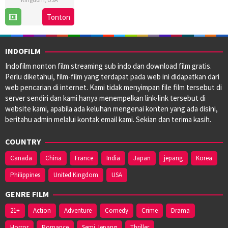
28
Lizzie
Tonton
Sep
Pritchard
,
2016
Tim
Burton
INDOFILM
Indofilm nonton film streaming sub indo dan download film gratis.
Perlu diketahui, film-film yang terdapat pada web ini didapatkan dari
web pencarian di internet. Kami tidak menyimpan file film tersebut di
server sendiri dan kami hanya menempelkan link-link tersebut di
website kami, apabila ada keluhan mengenai konten yang ada disini,
beritahu admin melalui kontak email kami. Sekian dan terima kasih.
COUNTRY
Canada
China
France
India
Japan
jepang
Korea
Philippines
United Kingdom
USA
GENRE FILM
21+
Action
Adventure
Comedy
Crime
Drama
Horror
Romance
Semi Jepang
Thriller