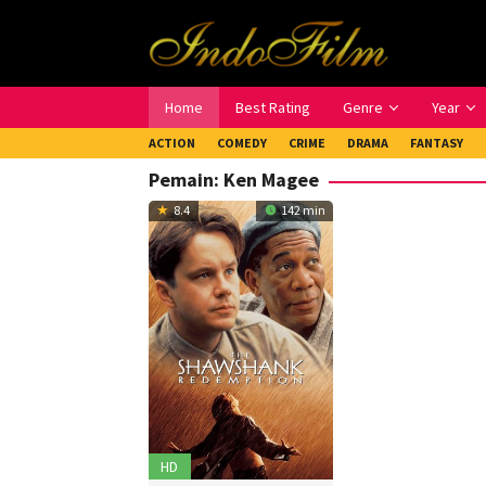
Loncat
ke
konten
Home
Best Rating
Genre
Year
ACTION
COMEDY
CRIME
DRAMA
FANTASY
Pemain:
Ken Magee
8.4
142 min
HD