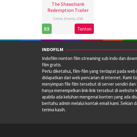
The Shawshank
Redemption Trailer
Crime
,
Drama
,
USA
10
Frank
Tonton
Sep
Darabont
,
1994
Jesse
V.
INDOFILM
Johnson
,
Indofilm nonton film streaming sub indo dan dow
John
film gratis.
R.
Perlu diketahui, film-film yang terdapat pada web i
Woodward
,
didapatkan dari web pencarian di internet. Kami ti
Thomas
menyimpan file film tersebut di server sendiri dan
Schellenberg
hanya menempelkan link-link tersebut di website 
apabila ada keluhan mengenai konten yang ada disi
beritahu admin melalui kontak email kami. Sekian 
terima kasih.