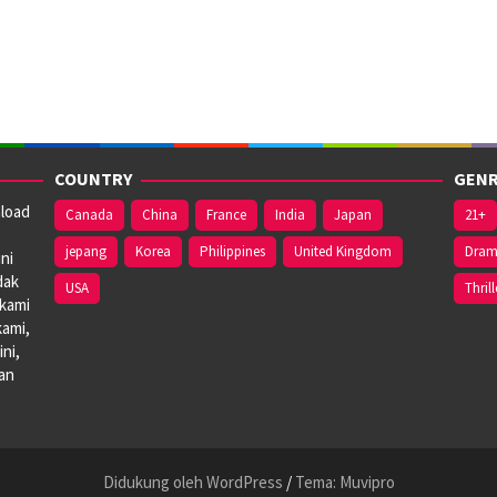
COUNTRY
GENR
nload
Canada
China
France
India
Japan
21+
jepang
Korea
Philippines
United Kingdom
Dra
ni
dak
USA
Thrill
 kami
kami,
ni,
dan
Didukung oleh WordPress
/
Tema: Muvipro