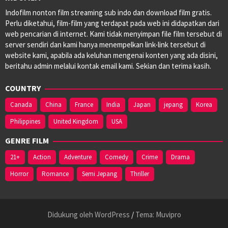
Joyce
Indofilm nonton film streaming sub indo dan download film gratis.
McCarthy
,
Perlu diketahui, film-film yang terdapat pada web ini didapatkan dari
Nathan
web pencarian di internet. Kami tidak menyimpan file film tersebut di
Parker
,
server sendiri dan kami hanya menempelkan link-link tersebut di
Scott
website kami, apabila ada keluhan mengenai konten yang ada disini,
Koche
,
beritahu admin melalui kontak email kami. Sekian dan terima kasih.
Spencer
Taylor
,
COUNTRY
Stockton
David
Canada
China
France
India
Japan
jepang
Korea
Porter
,
Philippines
United Kingdom
USA
Zack
Smith
GENRE FILM
21+
Action
Adventure
Comedy
Crime
Drama
Horror
Romance
Semi Jepang
Thriller
Didukung oleh WordPress
/
Tema: Muvipro