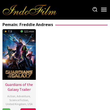
Loncat
ke
konten
Pemain:
Freddie Andrews
7.9
121 min
Guardians of the
Galaxy Trailer
Action
,
Adventure
,
Science Fiction
,
United Kingdom
,
USA