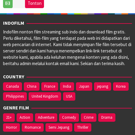
30
James
Tonton
Jul
Gunn
2014
INDOFILM
Indofilm nonton film streaming sub indo dan download film gratis.
Perlu diketahui, film-film yang terdapat pada web ini didapatkan dari
web pencarian di internet. Kami tidak menyimpan file film tersebut di
server sendiri dan kami hanya menempelkan link-link tersebut di
website kami, apabila ada keluhan mengenai konten yang ada disini,
beritahu admin melalui kontak email kami. Sekian dan terima kasih.
COUNTRY
Canada
China
France
India
Japan
jepang
Korea
Philippines
United Kingdom
USA
GENRE FILM
21+
Action
Adventure
Comedy
Crime
Drama
Horror
Romance
Semi Jepang
Thriller