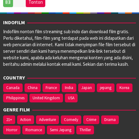
10
James
Tonton
Dec
Cameron
2009
INDOFILM
Indofilm nonton film streaming sub indo dan download film gratis.
Perlu diketahui, film-film yang terdapat pada web ini didapatkan dari
web pencarian di internet. Kami tidak menyimpan file film tersebut di
server sendiri dan kami hanya menempelkan link-link tersebut di
website kami, apabila ada keluhan mengenai konten yang ada disini,
beritahu admin melalui kontak email kami. Sekian dan terima kasih.
COUNTRY
Canada
China
France
India
Japan
jepang
Korea
Philippines
United Kingdom
USA
GENRE FILM
21+
Action
Adventure
Comedy
Crime
Drama
Horror
Romance
Semi Jepang
Thriller