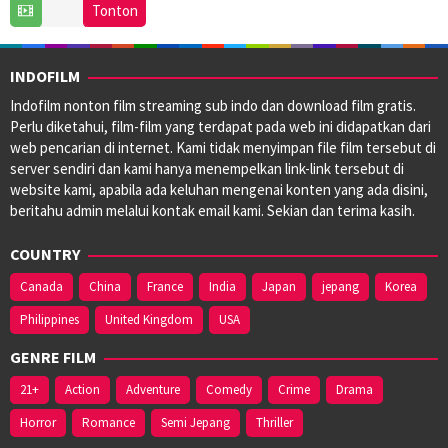
9
Chris
Tonton
Jun
Castaldi
,
2015
Colin
Trevorrow
,
INDOFILM
Joyce
Indofilm nonton film streaming sub indo dan download film gratis.
McCarthy
,
Perlu diketahui, film-film yang terdapat pada web ini didapatkan dari
Nathan
web pencarian di internet. Kami tidak menyimpan file film tersebut di
Parker
,
server sendiri dan kami hanya menempelkan link-link tersebut di
Scott
website kami, apabila ada keluhan mengenai konten yang ada disini,
Koche
,
beritahu admin melalui kontak email kami. Sekian dan terima kasih.
Spencer
Taylor
,
COUNTRY
Stockton
David
Canada
China
France
India
Japan
jepang
Korea
Porter
,
Philippines
United Kingdom
USA
Zack
Smith
GENRE FILM
21+
Action
Adventure
Comedy
Crime
Drama
Horror
Romance
Semi Jepang
Thriller