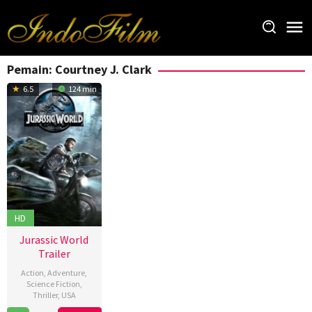
Loncat
ke
konten
Pemain:
Courtney J. Clark
6.5
124 min
HD
Jurassic World
Trailer
Action
,
Adventure
,
Science Fiction
,
Thriller
,
USA