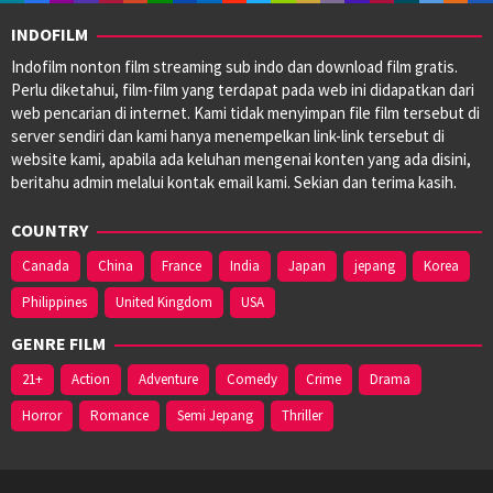
2015
Colin
Trevorrow
,
INDOFILM
Joyce
Indofilm nonton film streaming sub indo dan download film gratis.
McCarthy
,
Perlu diketahui, film-film yang terdapat pada web ini didapatkan dari
Nathan
web pencarian di internet. Kami tidak menyimpan file film tersebut di
Parker
,
server sendiri dan kami hanya menempelkan link-link tersebut di
Scott
website kami, apabila ada keluhan mengenai konten yang ada disini,
Koche
,
beritahu admin melalui kontak email kami. Sekian dan terima kasih.
Spencer
Taylor
,
COUNTRY
Stockton
David
Canada
China
France
India
Japan
jepang
Korea
Porter
,
Philippines
United Kingdom
USA
Zack
Smith
GENRE FILM
21+
Action
Adventure
Comedy
Crime
Drama
Horror
Romance
Semi Jepang
Thriller