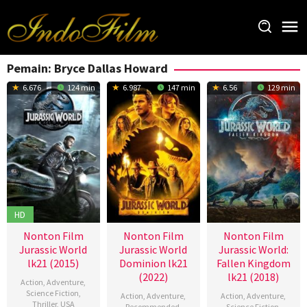
Loncat
ke
konten
Pemain:
Bryce Dallas Howard
6.676
124 min
6.987
147 min
6.56
129 min
HD
Nonton Film
Nonton Film
Nonton Film
Jurassic World
Jurassic World
Jurassic World:
lk21 (2015)
Dominion lk21
Fallen Kingdom
(2022)
lk21 (2018)
Action
,
Adventure
,
Science Fiction
,
Action
,
Adventure
,
Action
,
Adventure
,
Thriller
,
USA
Recommended
,
Science Fiction
,