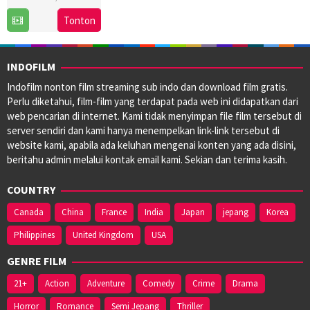
19
Edward
Tonton
Oct
Zwick
2016
INDOFILM
Indofilm nonton film streaming sub indo dan download film gratis.
Perlu diketahui, film-film yang terdapat pada web ini didapatkan dari
web pencarian di internet. Kami tidak menyimpan file film tersebut di
server sendiri dan kami hanya menempelkan link-link tersebut di
website kami, apabila ada keluhan mengenai konten yang ada disini,
beritahu admin melalui kontak email kami. Sekian dan terima kasih.
COUNTRY
Canada
China
France
India
Japan
jepang
Korea
Philippines
United Kingdom
USA
GENRE FILM
21+
Action
Adventure
Comedy
Crime
Drama
Horror
Romance
Semi Jepang
Thriller