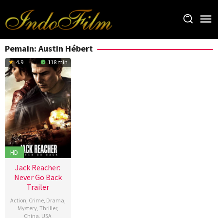
Loncat
ke
konten
Pemain:
Austin Hébert
4.9
118 min
HD
Jack Reacher:
Never Go Back
Trailer
Action
,
Crime
,
Drama
,
Mystery
,
Thriller
,
China
,
USA